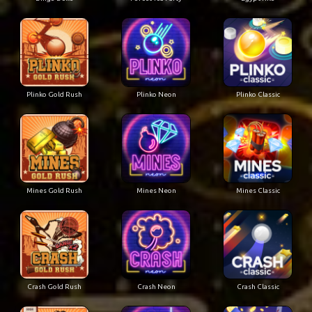
Plinko Gold Rush
Plinko Neon
Plinko Classic
Mines Gold Rush
Mines Neon
Mines Classic
Crash Gold Rush
Crash Neon
Crash Classic