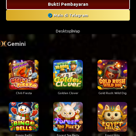
Bukti Pembayaran
Main di Telegram
Desktop
Wap
Gemini
Chili Fiesta
Golden Clover
Gold Rush: Wild Dig
Bingo Bells
Forest Tea Party
Egypt Hilo