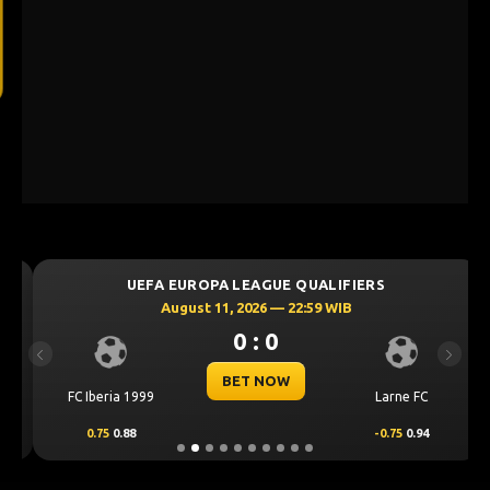
UEFA EUROPA LEAGUE QUALIFIERS
August 11, 2026 — 22:59 WIB
0 : 0
Previous
Next
BET NOW
FC Iberia 1999
Larne FC
0.75
0.88
-0.75
0.94