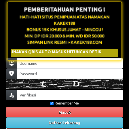
PEMBERITAHUAN PENTING !
HATI-HATI SITUS PENIPUAN ATAS NAMAKAN
KAKEK188
BONUS 15K KHUSUS JUMAT - MINGGU !
MIN. DP IDR 20.000 & MIN. WD IDR 50.000
SIMPAN LINK RESMI > KAKEK188.COM
N QRIS AUTO MASUK HITUNGAN DETIK
Remember Me
Masuk
Daftar Sekarang