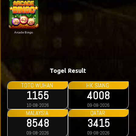
Arcade Bingo
Togel Result
CHINA
SYDNEY LOTTO
3946
3764
09-08-2026
09-08-2026
HONGKONG LOTTO
TOTO MACAU
3752
7545
09-08-2026
09-08-2026