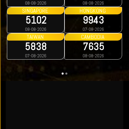
08-08-2026
08-08-2026
SINGAPORE
HONGKONG
5102
9943
08-08-2026
07-08-2026
TAIWAN
CAMBODIA
5838
7635
07-08-2026
08-08-2026