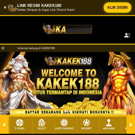
LINK RESMI KAKEK188
×
KLIK DISINI
Selalu Simpan & Ingat Link Resmi Kami
PENARIKAN BERHASIL
cu****f Telah Melakukan WD Sebesar IDR
250.000
Selamat datang di KAKEK188
Selamat datang di KAKEK188
TOGEL
SLOT
LIVE CASINO
SPORT
ARCADE
SABU