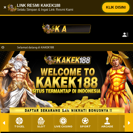
LINK RESMI KAKEK188
×
KLIK DISINI
Selalu Simpan & Ingat Link Resmi Kami
PENARIKAN BERHASIL
wo*****k Telah Melakukan WD Sebesar IDR
690.000
Selamat datang di KAKEK188
Selamat datang di KAKEK188
TOGEL
SLOT
LIVE CASINO
SPORT
ARCADE
SABU