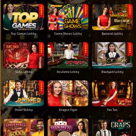
Top Games Lobby
Game Shows Lobby
Baccarat Lobby
Sicbo Lobby
Roulette Lobby
Blackjack Lobby
Poker Lobby
Dragon Tiger
Fan Tan