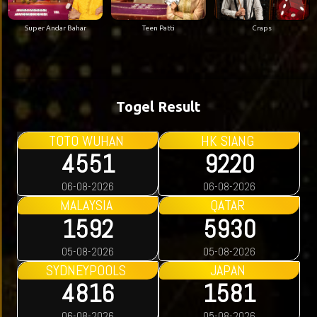
Super Andar Bahar
Teen Patti
Craps
Togel Result
TOTO WUHAN
HK SIANG
4551
9220
06-08-2026
06-08-2026
MALAYSIA
QATAR
HON
1592
5930
05-08-2026
05-08-2026
SYDNEYPOOLS
JAPAN
T
4816
1581
06-08-2026
05-08-2026