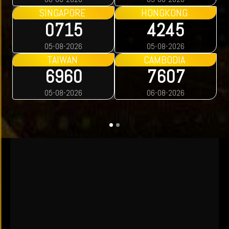
SINGAPORE
HONGKONG
T
0715
4245
05-08-2026
05-08-2026
TAIWAN
CAMBODIA
T
6960
7607
05-08-2026
06-08-2026