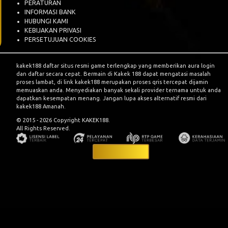
PERATURAN
INFORMASI BANK
HUBUNGI KAMI
KEBIJAKAN PRIVASI
PERSETUJUAN COOKIES
kakek188
daftar situs resmi game terlengkap yang memberikan aura login
dan daftar secara cepat. Bermain di Kakek 188 dapat mengatasi masalah
proses lambat, di link kakek188 merupakan proses qris tercepat dijamin
memuaskan anda. Menyediakan banyak sekali provider ternama untuk anda
dapatkan kesempatan menang. Jangan lupa akses alternatif resmi dari
kakek188 Amanah.
© 2015 - 2026 Copyright KAKEK188.
All Rights Reserved.
LAPOR PUSAT