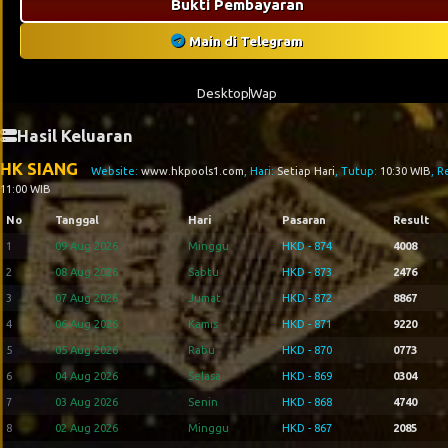
Bukti Pembayaran
Main di Telegram
Desktop
Wap
Hasil Keluaran
HK SIANG
Website:
www.hkpools1.com
, Hari:
Setiap Hari
, Tutup:
10:30 WIB
, R
11:00 WIB
No
Tanggal
Hari
Pasaran
Result
1
09 Aug 2026
Minggu
HKD - 874
4008
2
08 Aug 2026
Sabtu
HKD - 873
2476
3
07 Aug 2026
Jumat
HKD - 872
8867
4
06 Aug 2026
Kamis
HKD - 871
9220
5
05 Aug 2026
Rabu
HKD - 870
0773
6
04 Aug 2026
Selasa
HKD - 869
0304
7
03 Aug 2026
Senin
HKD - 868
4740
8
02 Aug 2026
Minggu
HKD - 867
2085