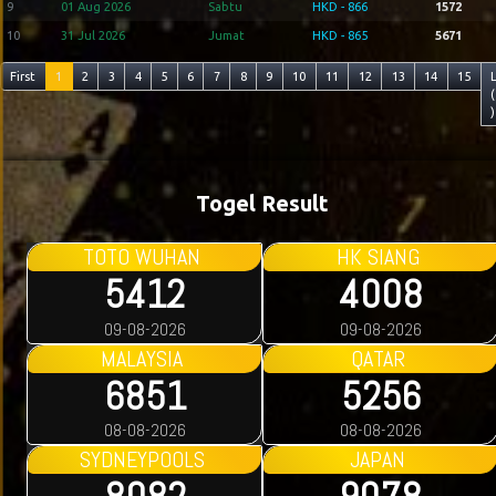
9
01 Aug 2026
Sabtu
HKD - 866
1572
10
31 Jul 2026
Jumat
HKD - 865
5671
First
1
2
3
4
5
6
7
8
9
10
11
12
13
14
15
(
)
Togel Result
TOTO WUHAN
HK SIANG
5412
4008
09-08-2026
09-08-2026
MALAYSIA
QATAR
6851
5256
08-08-2026
08-08-2026
SYDNEYPOOLS
JAPAN