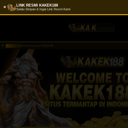
LINK RESMI KAKEK188
×
Selalu Simpan & Ingat Link Resmi Kami
PENARIKAN BERHASIL
fe****r Telah Melakukan WD Sebesa
850.000
ang di KAKEK188
Selamat datang di KAKEK188