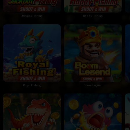
Jackpot Fishing
Happy Fishing
Royal Fishing
Boom Legend