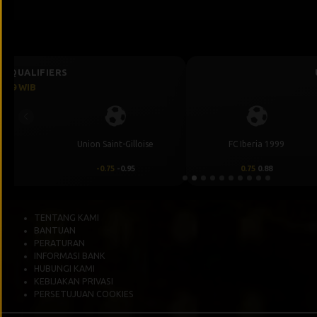
UEFA EUROPA LEAGUE QUALIFIERS
August 11, 2026 — 22:59 WIB
0 : 0
Previous
BET NOW
FC Iberia 1999
0.75
0.88
TENTANG KAMI
BANTUAN
PERATURAN
INFORMASI BANK
HUBUNGI KAMI
KEBIJAKAN PRIVASI
PERSETUJUAN COOKIES