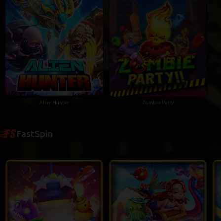
Alien Hunter
Zombie Party
FastSpin