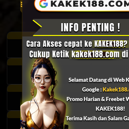
Togel Result
CHINA
SYDN
3946
09-08-2026
09
HONGKONG LOTTO
TOT
3752
09-08-2026
09
TOTO MACAU
TOT
0712
09-08-2026
09
TOTO MACAU
TOT
3916